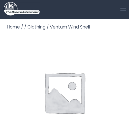
Skip
to
content
Home
/
/
Clothing
/
Ventum Wind Shell