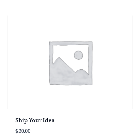
was:
is:
$20.00.
$18.00.
Ship Your Idea
$
20.00