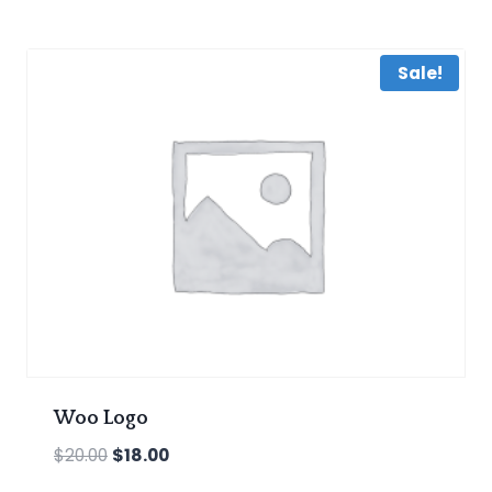
Sale!
Woo Logo
Original
Current
$
20.00
$
18.00
price
price