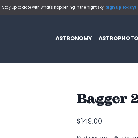
Stay up to date with what's happening in the night sky.
Sign up today!
ASTRONOMY
ASTROPHOT
Bagger 
$
149.00
Sed viverra tellus in h