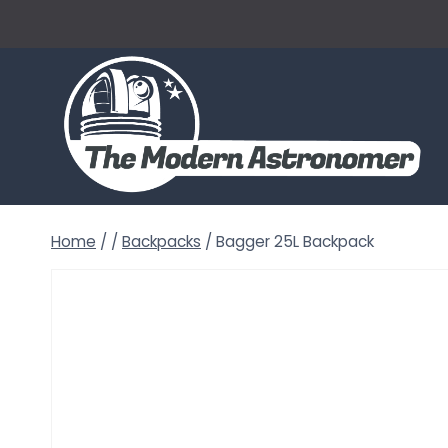
Skip
to
content
Home
/
/
Backpacks
/
Bagger 25L Backpack