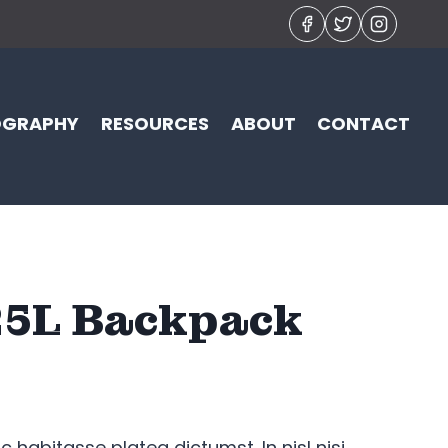
OGRAPHY
RESOURCES
ABOUT
CONTACT
25L Backpack
ac habitasse platea dictumst. In nisl nisi