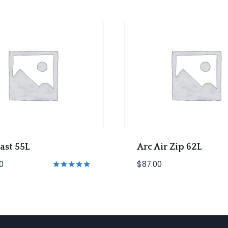
ast 55L
Arc Air Zip 62L
0
$
87.00
Rated
5.00
out of 5