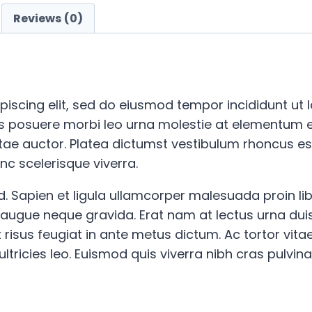
Reviews (0)
piscing elit, sed do eiusmod tempor incididunt ut
is posuere morbi leo urna molestie at elementum eu
 vitae auctor. Platea dictumst vestibulum rhoncus est
c scelerisque viverra.
. Sapien et ligula ullamcorper malesuada proin l
ue neque gravida. Erat nam at lectus urna duis.
quet risus feugiat in ante metus dictum. Ac tortor v
tricies leo. Euismod quis viverra nibh cras pulvina