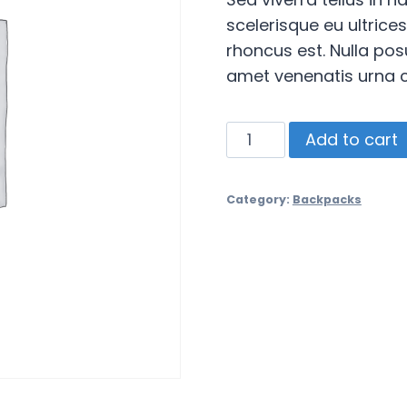
scelerisque eu ultrice
rhoncus est. Nulla posu
amet venenatis urna c
Bagger
Add to cart
25L
Backpack
Category:
Backpacks
quantity