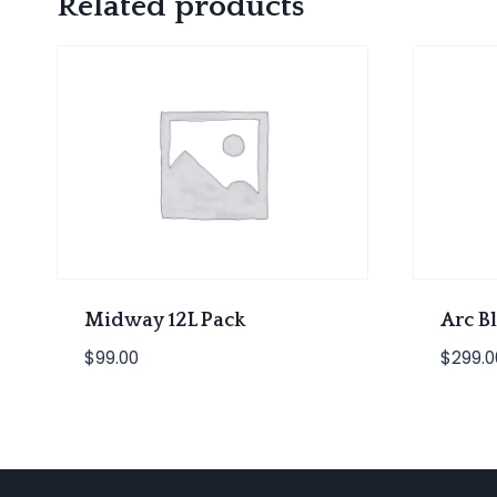
Related products
Midway 12L Pack
Arc Bl
$
99.00
$
299.0